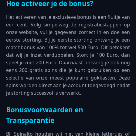
Hoe activeer je de bonus?
Het activeren van je exclusieve bonus is een fluitje van
een cent. Volg simpelweg de registratiestappen op
onze website, vul je gegevens correct in en doe een
eerste storting. Bij je eerste storting ontvang je een
matchbonus van 100% tot wel 500 Euro. Dit betekent
dat wij je inzet verdubbelen. Stort je 100 Euro, dan
speel je met 200 Euro. Daarnaast ontvang je ook nog
eens 200 gratis spins die je kunt gebruiken op een
selectie van onze meest populaire gokkasten. Deze
spins worden direct aan je account toegevoegd nadat
je storting succesvol is verwerkt.
Bonusvoorwaarden en
Transparantie
Bij Spinalto houden wij niet van kleine lettertjes of