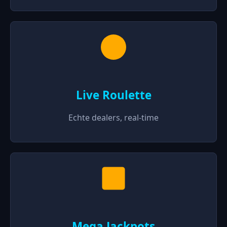
Live Roulette
Echte dealers, real-time
Mega Jackpots