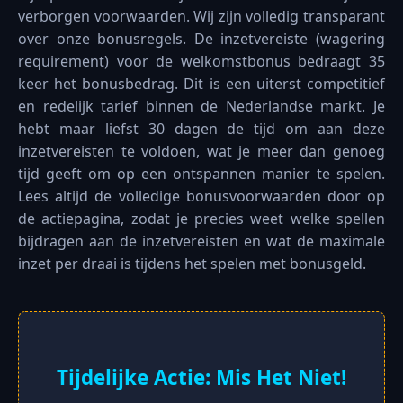
verborgen voorwaarden. Wij zijn volledig transparant
over onze bonusregels. De inzetvereiste (wagering
requirement) voor de welkomstbonus bedraagt 35
keer het bonusbedrag. Dit is een uiterst competitief
en redelijk tarief binnen de Nederlandse markt. Je
hebt maar liefst 30 dagen de tijd om aan deze
inzetvereisten te voldoen, wat je meer dan genoeg
tijd geeft om op een ontspannen manier te spelen.
Lees altijd de volledige bonusvoorwaarden door op
de actiepagina, zodat je precies weet welke spellen
bijdragen aan de inzetvereisten en wat de maximale
inzet per draai is tijdens het spelen met bonusgeld.
Tijdelijke Actie: Mis Het Niet!