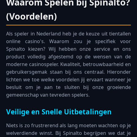
Waarom Spelen bij Spinalto?
(Voordelen)
Als speler in Nederland heb je de keuze uit tientallen
online casino's. Waarom zou je specifiek voor
Spinalto kiezen? Wij hebben onze service en ons
product volledig afgestemd op de wensen van de
moderne casinospeler. Kwaliteit, betrouwbaarheid en
gebruikersgemak staan bij ons centraal. Hieronder
lichten we toe welke voordelen jij ervaart wanneer je
besluit om je aan te sluiten bij onze groeiende
gemeenschap van tevreden spelers.
Veilige en Snelle Uitbetalingen
Niets is zo frustrerend als lang moeten wachten op je
welverdiende winst. Bij Spinalto begrijpen we dat je