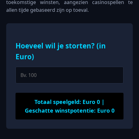
toekomstige winsten, aangezien casinospellen te
allen tijde gebaseerd zijn op toeval.
Hoeveel wil je storten? (in
Euro)
Totaal speelgeld: Euro 0 |
Geschatte winstpotentie: Euro 0