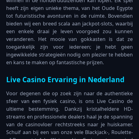
winnen in de honderdduizenden kan lopen. Elk spel
heeft zijn eigen unieke thema, van het Oude Egypte
tot futuristische avonturen in de ruimte. Bovendien
bieden wij een breed scala aan jackpot-slots, waarbij
een enkele draai je leven voorgoed zou kunnen
veranderen. Het mooie van gokkasten is dat ze
toegankelijk zijn voor iedereen; je hebt geen
ingewikkelde strategieën nodig om plezier te hebben
en kans te maken op fantastische prijzen.
Live Casino Ervaring in Nederland
Voor degenen die op zoek zijn naar de authentieke
sfeer van een fysiek casino, is ons Live Casino de
ultieme bestemming. Dankzij kristalheldere HD-
streams en professionele dealers haal je de spanning
van de casinovloer rechtstreeks naar je huiskamer.
Schuif aan bij een van onze vele Blackjack-, Roulette-