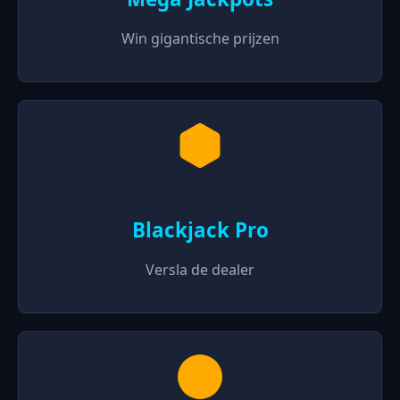
Win gigantische prijzen
Blackjack Pro
Versla de dealer