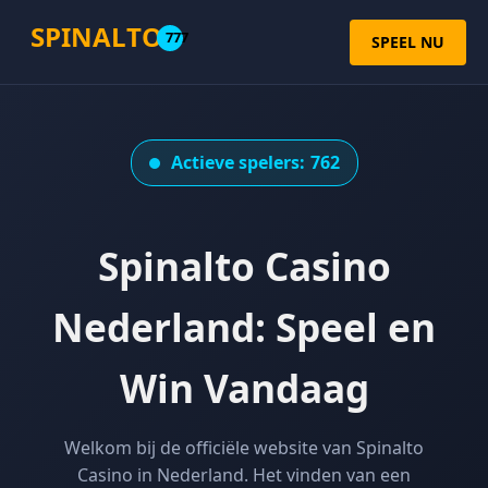
SPINALTO
777
SPEEL NU
Actieve spelers:
762
Spinalto Casino
Nederland: Speel en
Win Vandaag
Welkom bij de officiële website van Spinalto
Casino in Nederland. Het vinden van een