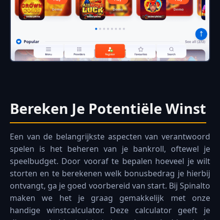
Bereken Je Potentiële Winst
Een van de belangrijkste aspecten van verantwoord
spelen is het beheren van je bankroll, oftewel je
speelbudget. Door vooraf te bepalen hoeveel je wilt
storten en te berekenen welk bonusbedrag je hierbij
ontvangt, ga je goed voorbereid van start. Bij Spinalto
maken we het je graag gemakkelijk met onze
handige winstcalculator. Deze calculator geeft je