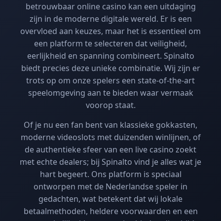
betrouwbaar online casino kan een uitdaging
zijn in de moderne digitale wereld. Er is een
overvloed aan keuzes, maar het is essentieel om
een platform te selecteren dat veiligheid,
eerlijkheid en spanning combineert. Spinalto
biedt precies deze unieke combinatie. Wij zijn er
trots op om onze spelers een state-of-the-art
speelomgeving aan te bieden waar vermaak
voorop staat.
Of je nu een fan bent van klassieke gokkasten,
moderne videoslots met duizenden winlijnen, of
de authentieke sfeer van een live casino zoekt
met echte dealers; bij Spinalto vind je alles wat je
hart begeert. Ons platform is speciaal
ontworpen met de Nederlandse speler in
gedachten, wat betekent dat wij lokale
betaalmethoden, heldere voorwaarden en een